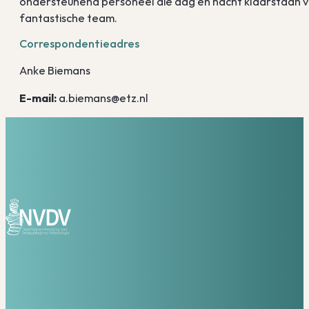
ondersteunend personeel die dag en nacht klaarstaan voo
fantastische team.
Correspondentieadres
Anke Biemans
E-mail:
a.biemans@etz.nl