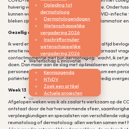
Opleiding tot
huiverig voor het herstarten van ciclosporine. Ondertusse
dermatoloog
kunnen worden en hij had geen kans een COVID-infectie t
Dermatologendagen
bleken zijn klachten van oorsprong meer inflammatoir en 
Wetenschappelijke
Gezellig contactmoment
vergadering 2026
Inschrijfformulier
Ik werd er onrustig van en merkte dat ik mijn altijd bevl
wetenschappelijke
emotie niet, dit maakt inleven moeilijker. Daarnaast vrag
vergadering 2026
contactmomentje met hun dermatoloog: ‘wacht, ik zet je 
Wetenschap & innovatie
doen. Dan maar aan de slag met optimaliseren van proto
personeel nodig en vroeg iedere vakgroep om een percen
Kennisagenda
patiënten werden voor onbepaalde tijd volledig overged
NTvDV
Zoek een artikel
Week 13
Actuele projecten
Afgelopen weken was ik als zaalarts werkzaam op de COVI
ontstaat door de hartverwarmende sfeer, saamhorigheid,
verpleegkundigen en specialisten van verschillende vakgr
reumatoloog of dermatoloog: allen werken samen met hetz