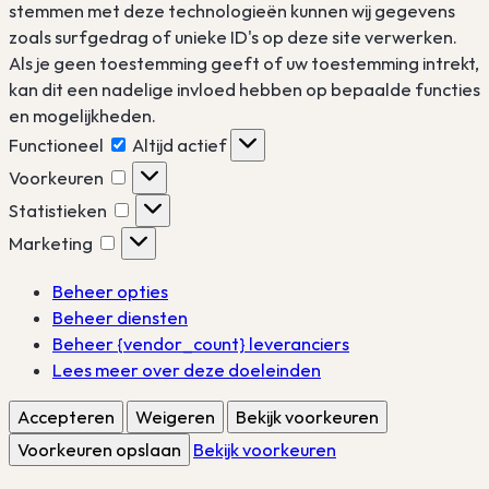
stemmen met deze technologieën kunnen wij gegevens
zoals surfgedrag of unieke ID's op deze site verwerken.
Als je geen toestemming geeft of uw toestemming intrekt,
kan dit een nadelige invloed hebben op bepaalde functies
en mogelijkheden.
Functioneel
Functioneel
Altijd actief
Voorkeuren
Voorkeuren
Statistieken
Statistieken
Marketing
Marketing
Beheer opties
Beheer diensten
Beheer {vendor_count} leveranciers
Lees meer over deze doeleinden
Accepteren
Weigeren
Bekijk voorkeuren
Voorkeuren opslaan
Bekijk voorkeuren