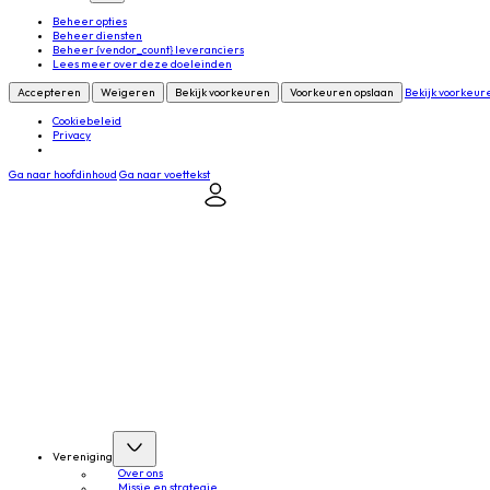
Beheer opties
Beheer diensten
Beheer {vendor_count} leveranciers
Lees meer over deze doeleinden
Accepteren
Weigeren
Bekijk voorkeuren
Voorkeuren opslaan
Bekijk voorkeur
Cookiebeleid
Privacy
Ga naar hoofdinhoud
Ga naar voettekst
Mijn NVDV
Contact
Inloggen
Vereniging
Over ons
Missie en strategie