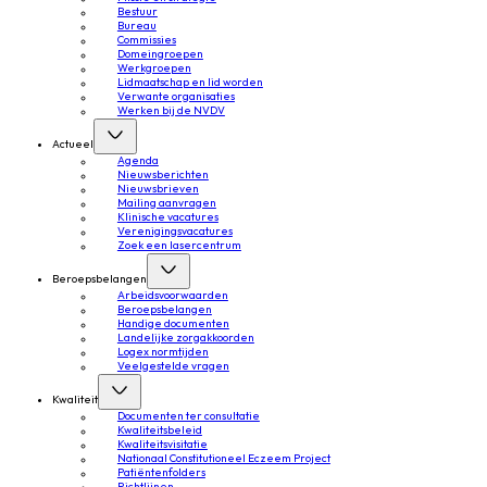
Bestuur
Bureau
Commissies
Domeingroepen
Werkgroepen
Lidmaatschap en lid worden
Verwante organisaties
Werken bij de NVDV
Actueel
Agenda
Nieuwsberichten
Nieuwsbrieven
Mailing aanvragen
Klinische vacatures
Verenigingsvacatures
Zoek een lasercentrum
Beroepsbelangen
Arbeidsvoorwaarden
Beroepsbelangen
Handige documenten
Landelijke zorgakkoorden
Logex normtijden
Veelgestelde vragen
Kwaliteit
Documenten ter consultatie
Kwaliteitsbeleid
Kwaliteitsvisitatie
Nationaal Constitutioneel Eczeem Project
Patiëntenfolders