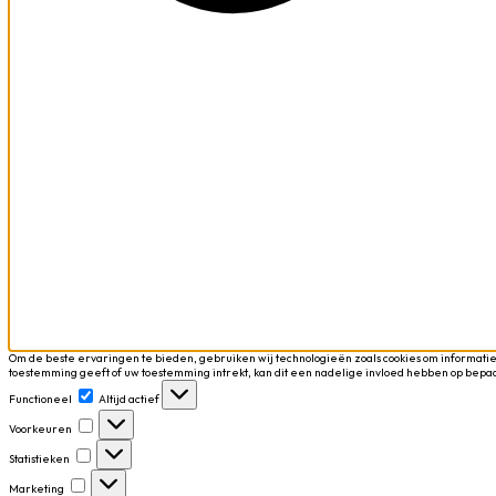
Om de beste ervaringen te bieden, gebruiken wij technologieën zoals cookies om informatie
toestemming geeft of uw toestemming intrekt, kan dit een nadelige invloed hebben op bepa
Functioneel
Functioneel
Altijd actief
Voorkeuren
Voorkeuren
Statistieken
Statistieken
Marketing
Marketing