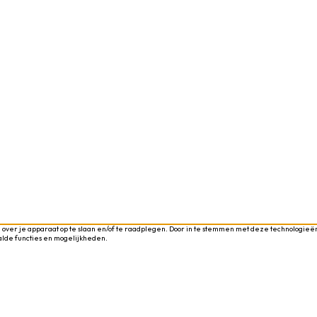
 over je apparaat op te slaan en/of te raadplegen. Door in te stemmen met deze technologieën
alde functies en mogelijkheden.