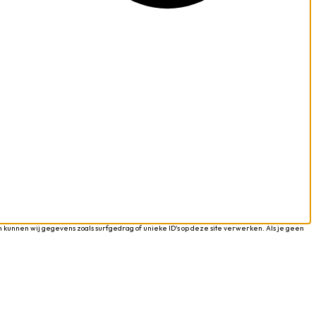
 kunnen wij gegevens zoals surfgedrag of unieke ID's op deze site verwerken. Als je geen