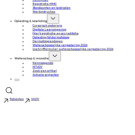
Richtlijnen
Registratie MMC
Standpunten en leidraden
Werkinstructies
Opleiding & nascholing
Cursorisch onderwijs
Digitale Leeromgeving
(Her)registratie en accreditatie
Opleiding tot dermatoloog
Dermatologendagen
Wetenschappelijke vergadering 2026
Inschrijfformulier wetenschappelijke vergadering 2026
Wetenschap & innovatie
Kennisagenda
NTvDV
Zoek een artikel
Actuele projecten
Patiënten
VADV