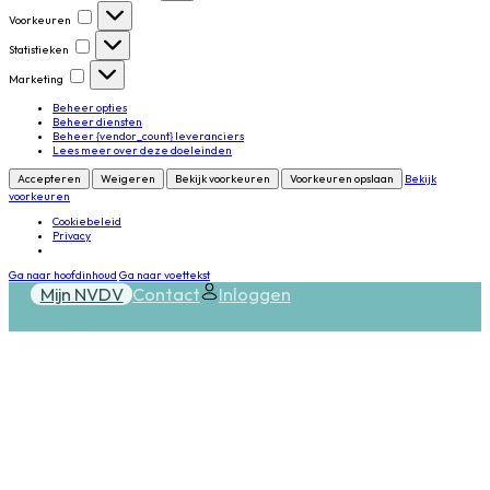
Voorkeuren
Voorkeuren
Statistieken
Statistieken
Marketing
Marketing
Beheer opties
Beheer diensten
Beheer {vendor_count} leveranciers
Lees meer over deze doeleinden
Accepteren
Weigeren
Bekijk voorkeuren
Voorkeuren opslaan
Bekijk
voorkeuren
Cookiebeleid
Privacy
Ga naar hoofdinhoud
Ga naar voettekst
Mijn NVDV
Contact
Inloggen