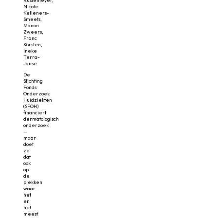
Rustemeyer,
Nicole
Kelleners-
Smeets,
Manon
Zweers,
Franc
Korsten,
Ineke
Terra-
Janse
De
Stichting
Fonds
Onderzoek
Huidziekten
(SFOH)
financiert
dermatologisch
onderzoek
—
maar
doet
ze
dat
ook
op
de
plekken
waar
het
er
het
meest