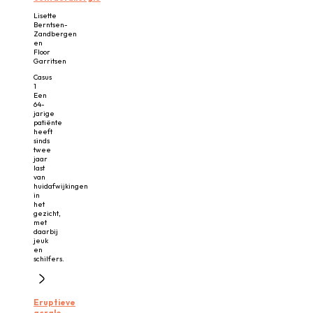
Lisette
Berntsen-
Zandbergen
en
Floor
Garritsen
Casus
1
Een
64-
jarige
patiënte
heeft
sinds
twee
jaar
last
van
huidafwijkingen
in
het
gezicht,
met
daarbij
jeuk
en
schilfers.
Eruptieve
acrale