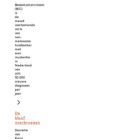
Basaalcelcarcinoom
(BCC)
is
de
meest
voorkomende
vorm
van
non-
melanoma
huidkanker
met
een
incidentie
in
Nederland
van
zo’n
50.000
nieuwe
diagnoses
per
jaar.
De
kloof
overbruggen
Daniëlle
van
Reijn,