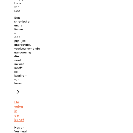
Lotte
van
Lee
Een
chronische
anale
fissuur
is
een
pijnlijke
anorectale,
veelvoorkomende
aandoening
die
veel
invloed
heeft
op
kwaliteit
van
leven.
De
vulva
in
de
kunst
Hester
Vermaat,