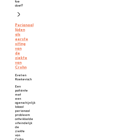
toe
doet?
Perianaal
lijden
als
eerste
uiting
van
de
ziekte
van
Crohn
Evelien
Roekevisch
Een
patiënte
met
een
ogenschijnlijk
lokaal
perianaal
probleem
ontwikkelde
uiteindelijk
de
ziekte
van
Crohn