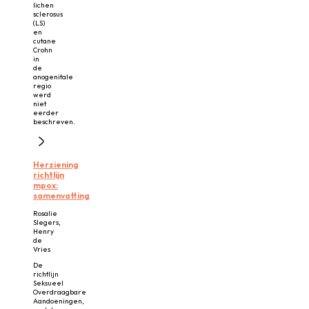
lichen
sclerosus
(LS)
en
cutane
Crohn
in
de
anogenitale
regio
werd
niet
eerder
beschreven.
Herziening
richtlijn
mpox:
samenvatting
Rosalie
Slegers,
Henry
de
Vries
De
richtlijn
Seksueel
Overdraagbare
Aandoeningen,