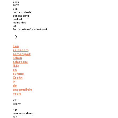
sinds
2007.
Zijn
antiretrovirale
behandeling
bestaat
momenteel
uit
Emtricitabine/tenofoviralaf.
Een
zeldzaam
samenspel:
lichen
sclerosus
(LS)
en
cutane
Crohn
in
de
anogenitale
regio
Kiki
Wigny
Het
overlapsyndroom
van