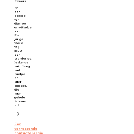
Zweers
Na
een
episode
van
diarree
ontwikkelde
een
31-
jarige
vrouw
vrij
acuut
een
branderige,
jeukende
huiduitslag
met
puistjes
en
later
blaasjes,
die
haar
gehele
lichaam
trof.
Een
verrassende
contactallergie