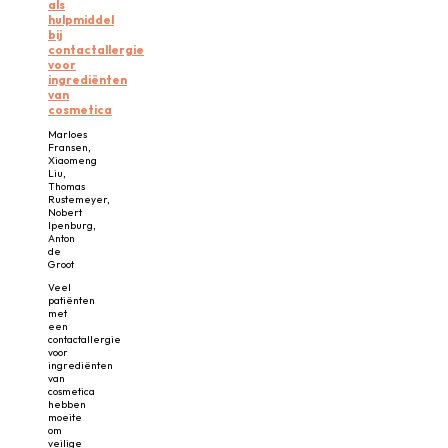
als
hulpmiddel
bij
contactallergie
voor
ingrediënten
van
cosmetica
Marloes
Fransen,
Xiaomeng
Liu,
Thomas
Rustemeyer,
Nobert
Ipenburg,
Anton
de
Groot
Veel
patiënten
met
een
contactallergie
voor
ingrediënten
van
cosmetica
hebben
moeite
om
veilige