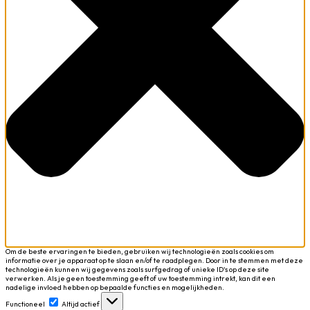
Om de beste ervaringen te bieden, gebruiken wij technologieën zoals cookies om
informatie over je apparaat op te slaan en/of te raadplegen. Door in te stemmen met deze
technologieën kunnen wij gegevens zoals surfgedrag of unieke ID's op deze site
verwerken. Als je geen toestemming geeft of uw toestemming intrekt, kan dit een
nadelige invloed hebben op bepaalde functies en mogelijkheden.
Functioneel
Functioneel
Altijd actief