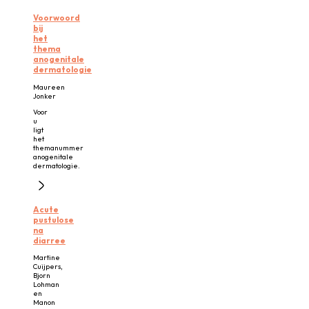
Voorwoord
bij
het
thema
anogenitale
dermatologie
Maureen
Jonker
Voor
u
ligt
het
themanummer
anogenitale
dermatologie.
Acute
pustulose
na
diarree
Martine
Cuijpers,
Bjorn
Lohman
en
Manon