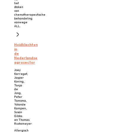
het
staken
van
chemotherapeutische
behandeling
vanwege
ALL.
Huidklachten
in
de
Nederlandse
agrosector
Joey
Karregat,
Jasper
Koning,
Tanja
de
Jong,
Peter
Tamsma,
Yolande
Kampen,
Susan
Gibbs
en Thomas
Rustemeyer
Allergisch