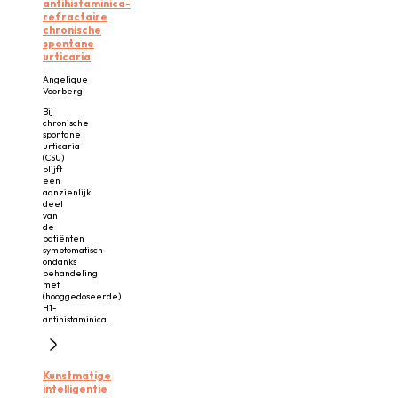
antihistaminica-
refractaire
chronische
spontane
urticaria
Angelique
Voorberg
Bij
chronische
spontane
urticaria
(CSU)
blijft
een
aanzienlijk
deel
van
de
patiënten
symptomatisch
ondanks
behandeling
met
(hooggedoseerde)
H1-
antihistaminica.
Kunstmatige
intelligentie