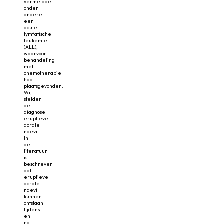
vermeldde
onder
andere
een
acute
lymfatische
leukemie
(ALL),
waarvoor
behandeling
met
chemotherapie
had
plaatsgevonden.
Wij
stelden
de
diagnose
eruptieve
acrale
naevi.
In
de
literatuur
is
beschreven
dat
eruptieve
acrale
naevi
kunnen
ontstaan
tijdens
en
na