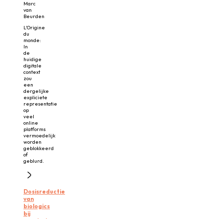
Marc
van
Beurden
L’Origine
du
monde:
In
de
huidige
digitale
context
zou
een
dergelijke
expliciete
representatie
op
veel
online
platforms
vermoedelijk
worden
geblokkeerd
of
geblurd.
Dosisreductie
van
biologics
bij