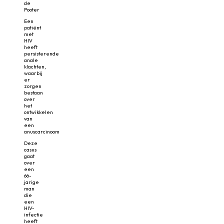
de
Pooter
Een
patiënt
met
HIV
heeft
persisterende
anale
klachten,
waarbij
er
zorgen
bestaan
over
het
ontwikkelen
van
een
anuscarcinoom
Deze
casus
gaat
over
een
66-
jarige
man
die
een
HIV-
infectie
heeft