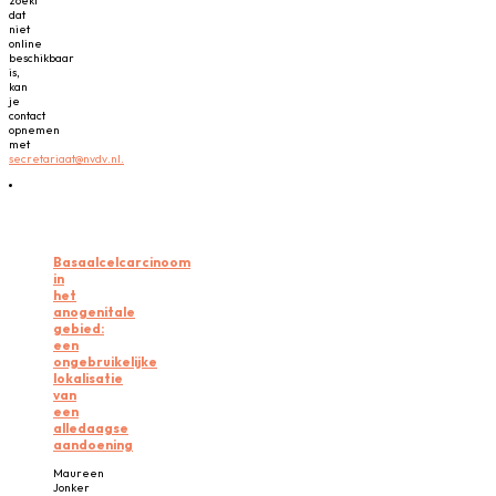
zoekt
dat
niet
online
beschikbaar
is,
kan
je
contact
opnemen
met
secretariaat@nvdv.nl.
Basaalcelcarcinoom
in
het
anogenitale
gebied:
een
ongebruikelijke
lokalisatie
van
een
alledaagse
aandoening
Maureen
Jonker