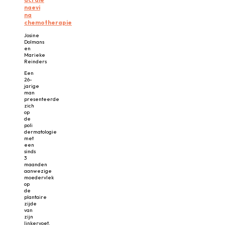
naevi
na
chemotherapie
Josine
Dolmans
en
Marieke
Reinders
Een
26-
jarige
man
presenteerde
zich
op
de
poli
dermatologie
met
een
sinds
3
maanden
aanwezige
moedervlek
op
de
plantaire
zijde
van
zijn
linkervoet.