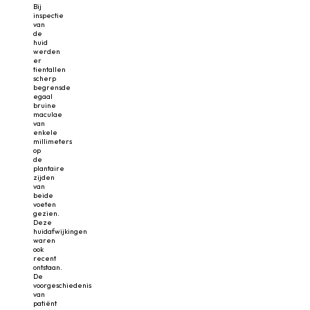
Bij
inspectie
van
de
huid
werden
er
tientallen
scherp
begrensde
egaal
bruine
maculae
van
enkele
millimeters
op
de
plantaire
zijden
van
beide
voeten
gezien.
Deze
huidafwijkingen
waren
ook
recent
ontstaan.
De
voorgeschiedenis
van
patiënt