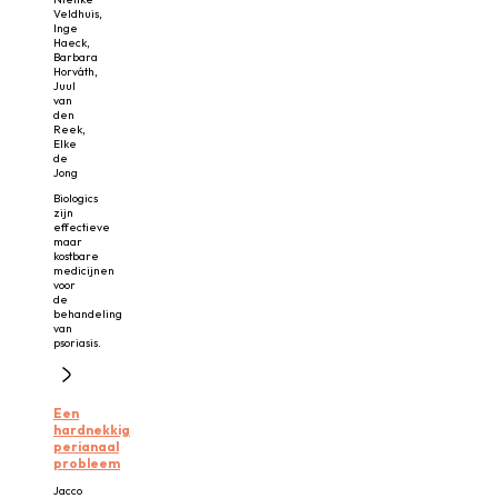
Veldhuis,
Inge
Haeck,
Barbara
Horváth,
Juul
van
den
Reek,
Elke
de
Jong
Biologics
zijn
effectieve
maar
kostbare
medicijnen
voor
de
behandeling
van
psoriasis.
Een
hardnekkig
perianaal
probleem
Jacco