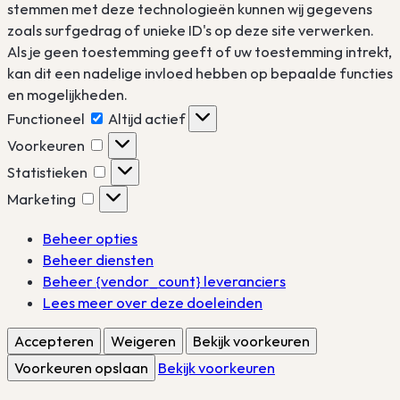
stemmen met deze technologieën kunnen wij gegevens
zoals surfgedrag of unieke ID's op deze site verwerken.
Als je geen toestemming geeft of uw toestemming intrekt,
kan dit een nadelige invloed hebben op bepaalde functies
en mogelijkheden.
Functioneel
Functioneel
Altijd actief
Voorkeuren
Voorkeuren
Statistieken
Statistieken
Marketing
Marketing
Beheer opties
Beheer diensten
Beheer {vendor_count} leveranciers
Lees meer over deze doeleinden
Accepteren
Weigeren
Bekijk voorkeuren
Voorkeuren opslaan
Bekijk voorkeuren