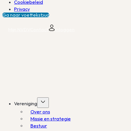
Cookiebeleid
Privacy
Ga naar hoofdinhoud
Ga naar voettekst
Mijn NVDV
Contact
Inloggen
Vereniging
Over ons
Missie en strategie
Bestuur