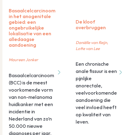
Basaalcelcarcinoom
in het anogenitale
De kloof
gebied: een
overbruggen
ongebruikelijke
lokalisatie van een
alledaagse
Daniëlle van Reijn,
aandoening
Lotte van Lee
Maureen Jonker
Een chronische
anale fissuur is een
Basaalcelcarcinoom
pijnlijke
(BCC) is de meest
anorectale,
voorkomende vorm
veelvoorkomende
van non-melanoma
aandoening die
huidkanker met een
veel invloed heeft
incidentie in
op kwaliteit van
Nederland van zo’n
leven.
50.000 nieuwe
diagnoses per jaar.