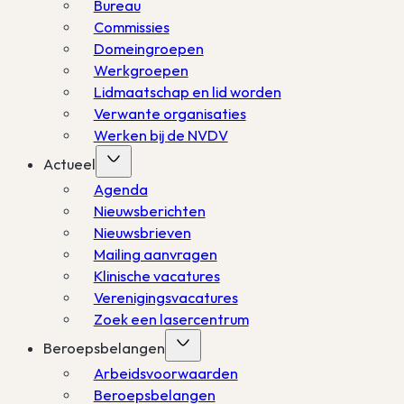
Bureau
Commissies
Domeingroepen
Werkgroepen
Lidmaatschap en lid worden
Verwante organisaties
Werken bij de NVDV
Actueel
Agenda
Nieuwsberichten
Nieuwsbrieven
Mailing aanvragen
Klinische vacatures
Verenigingsvacatures
Zoek een lasercentrum
Beroepsbelangen
Arbeidsvoorwaarden
Beroepsbelangen