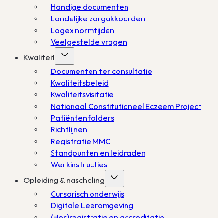
Handige documenten
Landelijke zorgakkoorden
Logex normtijden
Veelgestelde vragen
Kwaliteit
Documenten ter consultatie
Kwaliteitsbeleid
Kwaliteitsvisitatie
Nationaal Constitutioneel Eczeem Project
Patiëntenfolders
Richtlijnen
Registratie MMC
Standpunten en leidraden
Werkinstructies
Opleiding & nascholing
Cursorisch onderwijs
Digitale Leeromgeving
(Her)registratie en accreditatie