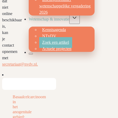
dat
wetenschappelijke vergadering
niet
2026
online
Wetenschap & innovatie
beschikbaar
is,
Kennisagenda
kan
NTvDV
je
Zoek een artikel
contact
Actuele projecten
opnemen
met
secretariaat@nvdv.nl.
Basaalcelcarcinoom
in
het
anogenitale
gebied: