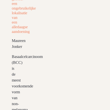
een
ongebruikelijke
lokalisatie
van
een
alledaagse
aandoening
Maureen
Jonker
Basaalcelcarcinoom
(BCC)
is
de
meest
voorkomende
vorm
van
non-
melanoma