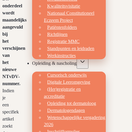
onderdeel
Kwaliteitsvisitatie
wordt
Nationaal Constitutioneel
maandelijks
Eczeem Project
aangevuld
Patiëntenfolders
bij
Richtlijnen
het
Registratie MMC
verschijnen
Standpunten en leidraden
van
Werkinstructies
het
Opleiding & nascholing
nieuwe
Cursorisch onderwijs
NTvDV-
Digitale Leeromgeving
nummer.
(Her)registratie en
Indien
accreditatie
je
Opleiding tot dermatoloog
een
Dermatologendagen
specifiek
Wetenschappelijke vergadering
artikel
2026
zoekt
Inschrijfformulier