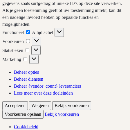
gegevens zoals surfgedrag of unieke ID's op deze site verwerken.
Als je geen toestemming geeft of uw toestemming intrekt, kan dit
een nadelige invloed hebben op bepaalde functies en
mogelijkheden.
Functioneel
Functioneel
Altijd actief
Voorkeuren
Voorkeuren
Statistieken
Statistieken
Marketing
Marketing
Beheer opties
Beheer diensten
Beheer {vendor_count} leveranciers
Lees meer over deze doeleinden
Accepteren
Weigeren
Bekijk voorkeuren
Voorkeuren opslaan
Bekijk voorkeuren
Cookiebeleid