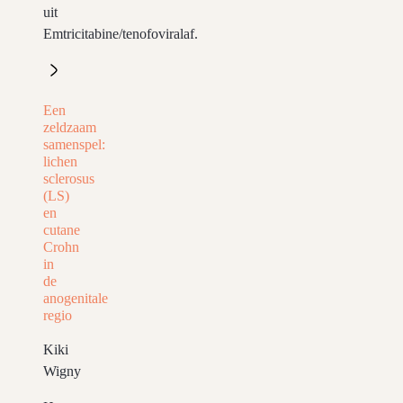
uit
Emtricitabine/tenofoviralaf.
Een
zeldzaam
samenspel:
lichen
sclerosus
(LS)
en
cutane
Crohn
in
de
anogenitale
regio
Kiki
Wigny