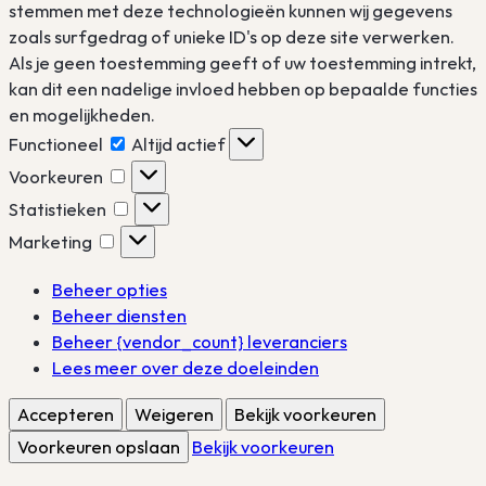
stemmen met deze technologieën kunnen wij gegevens
zoals surfgedrag of unieke ID's op deze site verwerken.
Als je geen toestemming geeft of uw toestemming intrekt,
kan dit een nadelige invloed hebben op bepaalde functies
en mogelijkheden.
Functioneel
Functioneel
Altijd actief
Voorkeuren
Voorkeuren
Statistieken
Statistieken
Marketing
Marketing
Beheer opties
Beheer diensten
Beheer {vendor_count} leveranciers
Lees meer over deze doeleinden
Accepteren
Weigeren
Bekijk voorkeuren
Voorkeuren opslaan
Bekijk voorkeuren