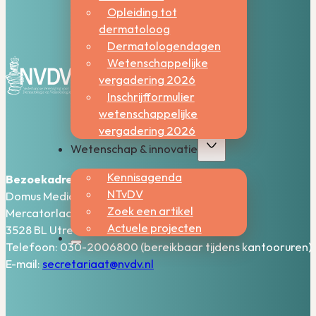
Opleiding tot
dermatoloog
Dermatologendagen
Wetenschappelijke
vergadering 2026
Inschrijfformulier
wetenschappelijke
vergadering 2026
Wetenschap & innovatie
Kennisagenda
Bezoekadres:
NTvDV
Domus Medica – 5e verdieping
Zoek een artikel
Mercatorlaan 1200
Actuele projecten
3528 BL Utrecht
Telefoon: 030-2006800 (bereikbaar tijdens kantooruren)
E-mail:
secretariaat@nvdv.nl