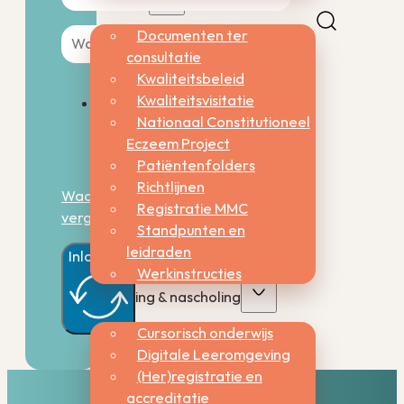
Documenten ter
consultatie
Kwaliteitsbeleid
Kwaliteitsvisitatie
Nationaal Constitutioneel
Onthoud
Eczeem Project
mij
Patiëntenfolders
Richtlijnen
Wachtwoord
Registratie MMC
vergeten?
Standpunten en
leidraden
Inloggen
Werkinstructies
Opleiding & nascholing
Cursorisch onderwijs
Digitale Leeromgeving
(Her)registratie en
accreditatie