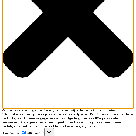
Om de beste ervaringen te bieden, gebruiken wij technologieën zoals cookies om
informatie over je apparaat op te slaan en/of te raadplegen. Door in te stemmen met deze
technologieën kunnen wij gegevens zoals surfgedrag of unieke ID's op deze site
verwerken. Als je geen toestemming geeft of uw toestemming intrekt, kan dit een
nadelige invloed hebben op bepaalde functies en mogelijkheden.
Functioneel
Functioneel
Altijd actief