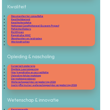
Kwaliteit
Documenten ter consultatie
Kwaliteitsbeleid
Kwaliteitsvisitatie
Nationaal Constitutioneel Eczeem Project
Patiëntenfolders
Richtlijnen
Registratie MMC
Standpunten en leidraden
Werkinstructies
Opleiding & nascholing
Cursorisch onderwijs
Digitale Leeromgeving
(Her)registratie en accreditatie
Opleiding tot dermatoloog
Dermatologendagen
Wetenschappelijke vergadering 2026
Inschrijfformulier wetenschappelijke vergadering 2026
Wetenschap & innovatie
Kennisagenda