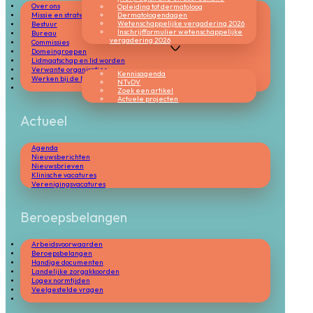
Over ons
Opleiding tot dermatoloog
Missie en strategie
Dermatologendagen
Wetenschappelijke vergadering 2026
Bestuur
Inschrijfformulier wetenschappelijke
Bureau
vergadering 2026
Commissies
Domeingroepen
Wetenschap & innovatie
Lidmaatschap en lid worden
Verwante organisaties
Kennisagenda
Werken bij de NVDV
NTvDV
Zoek een artikel
Actuele projecten
Actueel
Agenda
Nieuwsberichten
Nieuwsbrieven
Klinische vacatures
Verenigingsvacatures
Beroepsbelangen
Arbeidsvoorwaarden
Beroepsbelangen
Handige documenten
Landelijke zorgakkoorden
Logex normtijden
Veelgestelde vragen