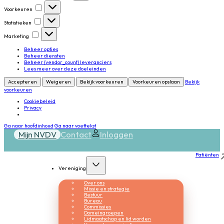
Voorkeuren
Voorkeuren
Statistieken
Statistieken
Marketing
Marketing
Beheer opties
Beheer diensten
Beheer {vendor_count} leveranciers
Lees meer over deze doeleinden
Accepteren
Weigeren
Bekijk voorkeuren
Voorkeuren opslaan
Bekijk
voorkeuren
Cookiebeleid
Privacy
Ga naar hoofdinhoud
Ga naar voettekst
Mijn NVDV
Contact
Inloggen
Patiënten
Vereniging
Over ons
Missie en strategie
Bestuur
Bureau
Commissies
Domeingroepen
Lidmaatschap en lid worden