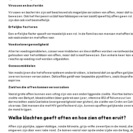
Virussen en bacteriën
Virussen en bacteriën zijn ooit beschouwd als mogelijke oorzaken van aften, maar dat is 
bewezen. Ook het Herpesvirus (dat koortsblaasjes veroorzaakt) speelt bij aften geen rol.
zijn dan ook niet besmettelijk.
Erfelijke factoren
Een erfelijke factor speelt vermoedelijk een rol. In de families van mensen met aften
ook vaak anderen met aften voor.
Voedselovergevoeligheid
Allerlei voedingsmiddelen, conserveermiddelen en kleurstoffen worden verantwoorde
gehouden voor het ontstaan van aften, maar dat is nooit bewezen. Een enkele keer kan
reactie op voeding niet worden uitgesloten.
Geneesmiddelen
Van medicijnen die het afweersysteem onderdrukken, is bekend dat ze op aften gelijk
zweren kunnen veroorzaken. Datzelfde geldt voor bepaalde pijnstillers, zoals ibuprofe
aspirine.
Ziekten die aften kunnen veroorzaken
Vooral grote aften kunnen een uiting zijn van een onderliggende ziekte. Hiertoe beho
ziekte van Behçet, bloedziekten (door gebrek aan ijzer, vitamine B12 of foliumzuur) en
darmziekten zoals Coeliakie (overgevoeligheid voor gluten), de ziekte van Crohn en Colit
ulcerosa. Ook mensen die met HIV geïnfecteerd zijn, kunnen op aften gelijkende zwere
de mond krijgen.
Welke klachten geeft aften en hoe zien aften eruit?
Aften zijn pijnlijke, oppervlakkige, ronde tot ovale, grijs-witte zweertjes in de mond, die
omgeven zijn door een rode rand. Ze komen vooral voor op de onderzijde van de tong, d