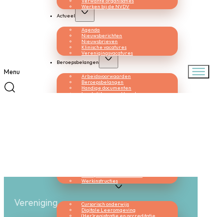
Verwante organisaties
Werken bij de NVDV
Actueel
Agenda
Nieuwsberichten
Nieuwsbrieven
Klinische vacatures
Verenigingsvacatures
Beroepsbelangen
Menu
Arbeidsvoorwaarden
Beroepsbelangen
Handige documenten
Landelijke zorgakkoorden
Logex normtijden
Veelgestelde vragen
Kwaliteit
Documenten ter consultatie
Kwaliteitsbeleid
Kwaliteitsvisitatie
Nationaal Constitutioneel Eczeem
Project
Patiëntenfolders
Richtlijnen
Registratie MMC
Standpunten en leidraden
Werkinstructies
Opleiding & nascholing
Vereniging
Cursorisch onderwijs
Digitale Leeromgeving
(Her)registratie en accreditatie