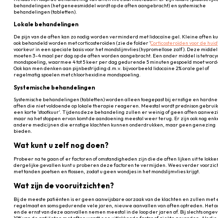
behandelingen (het geneesmiddel wordt op de aften aangebracht) en systemische
behandelingen (tabletten).
Lokale behandelingen
De pijn van de aften kan zo nodig worden verminderd met lidocaïne gel. Kleine aften 
ook behandeld worden met corticosteroïden (zie de folder ‘
Corticosteroïden voor de huid
voorkeur in een speciale basis voor het mondslijmvlies (hypromellose zalf). Deze midde
moeten 3-4 maal per dag op de aften worden aangebracht. Een ander middel is tetracy
mondspoeling, waarmee 4 tot 5 keer per dag gedurende 5 minuten gespoeld moet word
Ook kan men denken aan pijnbestrijding d.m.v. bijvoorbeeld lidocaine 2% orale gel of
regelmatig spoelen met chloorhexidine mondspoeling.
Systemische behandelingen
Systemische behandelingen (tabletten) worden alleen toegepast bij ernstige en hardn
aften die niet voldoende op lokale therapie reageren. Meestal wordt prednison gebruikt
een korte ‘stootkuur’. Tijdens deze behandeling zullen er weinig of geen aften aanwezi
maar na het stoppen ervan komt de aandoening meestal weer terug. Er zijn ook nog enk
andere medicijnen die ernstige klachten kunnen onderdrukken, maar geen genezing
bieden.
Wat kunt u zelf nog doen?
Probeer na te gaan of er factoren of omstandigheden zijn die de aften lijken uit te lokken
dergelijke gevallen kunt u proberen deze factoren te vermijden. Wees verder voorzic
met tanden poetsen en flossen, zodat u geen wondjes in het mondslijmvlies krijgt.
Wat zijn de vooruitzichten?
Bij de meeste patiënten is er geen aanwijsbare oorzaak van de klachten en zullen met
regelmaat en soms gedurende vele jaren, nieuwe aanvallen van aften optreden. Het a
en de ernst van deze aanvallen nemen meestal in de loop der jaren af. Bij slechts onge