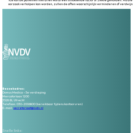
10% van de patiënten met aften wordt een uitlokkende factor of ziekte gevonden. Als die
oorzaak verholpen kan worden, zullen de aften waarschijnlijk verminderen of verdwij
Bezoekadres:
Domus Medica – 5e verdieping
Mercatorlaan 1200
3528 BL Utrecht
Telefoon: 030-2006800 (bereikbaar tijdens kantooruren)
E-mail:
secretariaat@nvdv.nl
Snelle links: