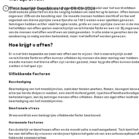
Aften zijn pijnlijke zweertjes van het mondslijmvlies die veelal voor het eerst ontstaan
5 min. leestijd
Gepubliceerd op: 09-06-2026
omstreeks de puberteit en die de neiging hebben om vaak terug te komen. Aften komen 
ongeveer 20% van de bevolking voor. De meeste mensen hebben slechts af en toe wat
ongemak van kleine pijnlijke zweertjes die na 1 tot 2 weken weer spontaan genezen.
Sommigen hebben echter vaak terugkerende, grote en zeer pijnlijke zweren in de mon
het ontstaan van aften spelen waarschijnlijk verschillende factoren een rol. Bij ongevee
van de mensen met aften wordt een oorzaak gevonden. In alle andere gevallen kan de
aandoening zo nodig worden behandeld, maar niet definitief worden genezen.
Hoe krijgt u aften?
Er is niet één bepaalde oorzaak voor aften aan te wijzen. Het is waarschijnlijk zo dat
verschillende factoren aften kunnen uitlokken bij mensen die daar aanleg voor hebben
meeste mensen met kleine aften zijn verder gezond, maar bij grote aften kunnen and
ziekten in het spel zijn.
Uitlokkende factoren
Beschadiging
Beschadiging van het mondslijmvlies, zoals door tanden poetsen, flossen, kauwgom kauw
scherpe harde stukjes in voedsel, een slecht sluitend gebit, injecties of tandheelkundig
behandelingen, kan bij sommige mensen aften uitlokken. Roken van sigaretten leidt ook 
beschadiging van het mondslijmvlies.
Emotionele stress
Stress wordt als een belangrijke uitlokkende factor beschouwd.
Hormonale factoren
Een duidelijk verband tussen aften en de menstruatie is nooit aangetoond. Toch komt het
toe voor dat aften bij vrouwen verdwijnen tijdens het gebruik van een anticonceptiepil o
tijdens de zwangerschap.