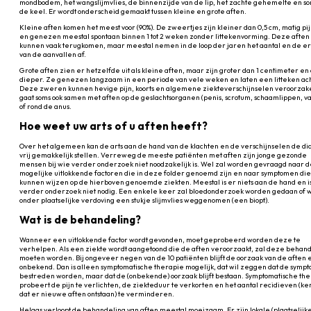
mondbodem, het wangslijmvlies, de binnenzijde van de lip, het zachte gehemelte en so
de keel. Er wordt onderscheid gemaakt tussen kleine en grote aften.
Kleine aften komen het meest voor (90%). De zweertjes zijn kleiner dan 0,5 cm, matig pij
en genezen meestal spontaan binnen 1 tot 2 weken zonder littekenvorming. Deze aften
kunnen vaak terugkomen, maar meestal nemen in de loop der jaren het aantal en de er
van de aanvallen af.
Grote aften zien er hetzelfde uit als kleine aften, maar zijn groter dan 1 centimeter en
dieper. Ze genezen langzaam in een periode van vele weken en laten een litteken ac
Deze zweren kunnen hevige pijn, koorts en algemene ziekteverschijnselen veroorzake
gaat soms ook samen met aften op de geslachtsorganen (penis, scrotum, schaamlippen, v
of rond de anus.
Hoe weet uw arts of u aften heeft?
Over het algemeen kan de arts aan de hand van de klachten en de verschijnselen de d
vrij gemakkelijk stellen. Verreweg de meeste patiënten met aften zijn jonge gezonde
mensen bij wie verder onderzoek niet noodzakelijk is. Wel zal worden gevraagd naar 
mogelijke uitlokkende factoren die in deze folder genoemd zijn en naar symptomen di
kunnen wijzen op de hierboven genoemde ziekten. Meestal is er niets aan de hand en i
verder onderzoek niet nodig. Een enkele keer zal bloedonderzoek worden gedaan of 
onder plaatselijke verdoving een stukje slijmvlies weggenomen (een biopt).
Wat is de behandeling?
Wanneer een uitlokkende factor wordt gevonden, moet geprobeerd worden deze te
verhelpen. Als een ziekte wordt aangetoond die de aften veroorzaakt, zal deze behan
moeten worden. Bij ongeveer negen van de 10 patiënten blijft de oorzaak van de aften 
onbekend. Dan is alleen symptomatische therapie mogelijk, dat wil zeggen dat de symp
bestreden worden, maar dat de (onbekende) oorzaak blijft bestaan. Symptomatische th
probeert de pijn te verlichten, de ziekteduur te verkorten en het aantal recidieven (k
dat er nieuwe aften ontstaan) te verminderen.
Helaas verloopt de behandeling van aften meestal moeizaam. Er zijn lokale (plaatselijk