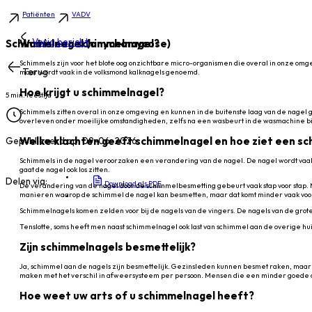
Mijn NVDV
Contact
Inloggen
Patiënten
VADV
Vorig bericht
Schimmelnagel (onychomycose)
Wat is een schimmelnagel?
Schimmels zijn voor het blote oog onzichtbare micro-organismen die overal in onze om
Terug
maar wordt vaak in de volksmond kalknagels genoemd.
Hoe krijgt u schimmelnagel?
5 min. leestijd
Schimmels zitten overal in onze omgeving en kunnen in de buitenste laag van de nage
overleven onder moeilijke omstandigheden, zelfs na een wasbeurt in de wasmachine bij 
Welke klachten geeft schimmelnagel en hoe ziet een sc
Gepubliceerd op: 09-06-2026
Schimmels in de nagel veroorzaken een verandering van de nagel. De nagel wordt vaak d
gaat de nagel ook los zitten.
Delen via:
Download als PDF
De verandering van de nagel door de schimmelbesmetting gebeurt vaak stap voor stap. Me
manieren waarop de schimmel de nagel kan besmetten, maar dat komt minder vaak voo
Schimmelnagels komen zelden voor bij de nagels van de vingers. De nagels van de grote
Tenslotte, soms heeft men naast schimmelnagel ook last van schimmel aan de overige hui
Zijn schimmelnagels besmettelijk?
Ja, schimmel aan de nagels zijn besmettelijk. Gezinsleden kunnen besmet raken, maar 
maken met het verschil in afweersysteem per persoon. Mensen die een minder goede a
Hoe weet uw arts of u schimmelnagel heeft?