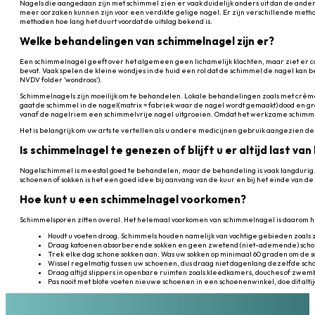
Nagels die aangedaan zijn met schimmel zien er vaak duidelijk anders uit dan de ande
meer oorzaken kunnen zijn voor een verdikte gelige nagel. Er zijn verschillende meth
methoden hoe lang het duurt voordat de uitslag bekend is.
Welke behandelingen van schimmelnagel zijn er?
Een schimmelnagel geeft over het algemeen geen lichamelijk klachten, maar ziet er cos
bevat. Vaak spelen de kleine wondjes in de huid een rol dat de schimmel de nagel kan 
NVDV folder ‘wondroos’).
Schimmelnagels zijn moeilijk om te behandelen. Lokale behandelingen zoals met crème 
gaat de schimmel in de nagel(matrix = fabriek waar de nagel wordt gemaakt) dood en gr
vanaf de nagelriem een schimmelvrije nagel uitgroeien. Omdat het werkzame schimmeld
Het is belangrijk om uw arts te vertellen als u andere medicijnen gebruik aangezien d
Is schimmelnagel te genezen of blijft u er altijd last va
Nagelschimmel is meestal goed te behandelen, maar de behandeling is vaak langdurig. Na
schoenen of sokken is het een goed idee bij aanvang van de kuur en bij het einde van d
Hoe kunt u een schimmelnagel voorkomen?
Schimmelsporen zitten overal. Het helemaal voorkomen van schimmelnagel is daarom hela
Houdt u voeten droog. Schimmels houden namelijk van vochtige gebieden zoals 
Draag katoenen absorberende sokken en geen zwetend (niet-ademende) scho
Trek elke dag schone sokken aan. Was uw sokken op minimaal 60 graden om de 
Wissel regelmatig tussen uw schoenen, dus draag niet dagenlang dezelfde scho
Draag altijd slippers in openbare ruimten zoals kleedkamers, douches of zwe
Pas nooit met blote voeten nieuwe schoenen in een schoenenwinkel, doe dit alt