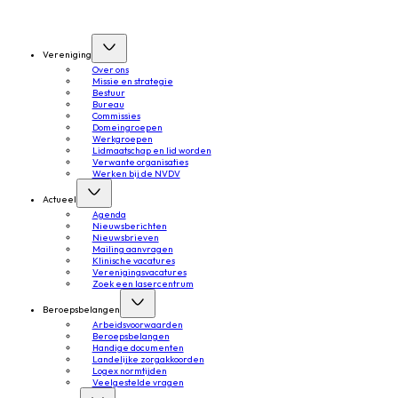
Vereniging
Over ons
Missie en strategie
Bestuur
Bureau
Commissies
Domeingroepen
Werkgroepen
Lidmaatschap en lid worden
Verwante organisaties
Werken bij de NVDV
Actueel
Agenda
Nieuwsberichten
Nieuwsbrieven
Mailing aanvragen
Klinische vacatures
Verenigingsvacatures
Zoek een lasercentrum
Beroepsbelangen
Arbeidsvoorwaarden
Beroepsbelangen
Handige documenten
Landelijke zorgakkoorden
Logex normtijden
Veelgestelde vragen