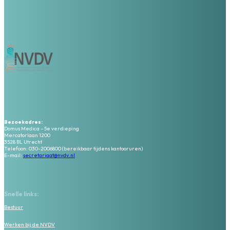
Bezoekadres:
Domus Medica – 5e verdieping
Mercatorlaan 1200
3528 BL Utrecht
Telefoon: 030-2006800 (bereikbaar tijdens kantooruren)
E-mail:
secretariaat@nvdv.nl
Snelle links:
Bestuur
Werken bij de NVDV