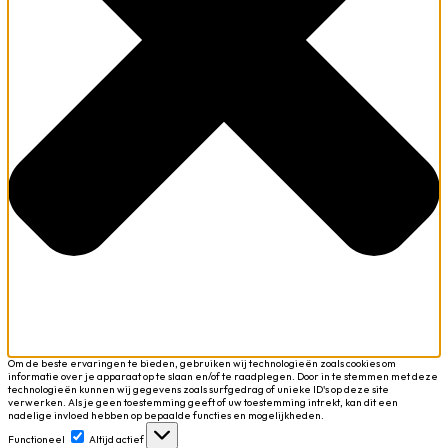
Om de beste ervaringen te bieden, gebruiken wij technologieën zoals cookies om
informatie over je apparaat op te slaan en/of te raadplegen. Door in te stemmen met deze
technologieën kunnen wij gegevens zoals surfgedrag of unieke ID's op deze site
verwerken. Als je geen toestemming geeft of uw toestemming intrekt, kan dit een
nadelige invloed hebben op bepaalde functies en mogelijkheden.
Functioneel
Functioneel
Altijd actief