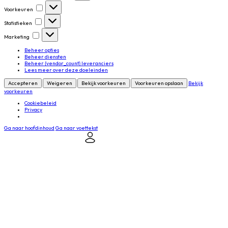
Voorkeuren
Voorkeuren
Statistieken
Statistieken
Marketing
Marketing
Beheer opties
Beheer diensten
Beheer {vendor_count} leveranciers
Lees meer over deze doeleinden
Accepteren
Weigeren
Bekijk voorkeuren
Voorkeuren opslaan
Bekijk
voorkeuren
Cookiebeleid
Privacy
Ga naar hoofdinhoud
Ga naar voettekst
Mijn NVDV
Contact
Inloggen