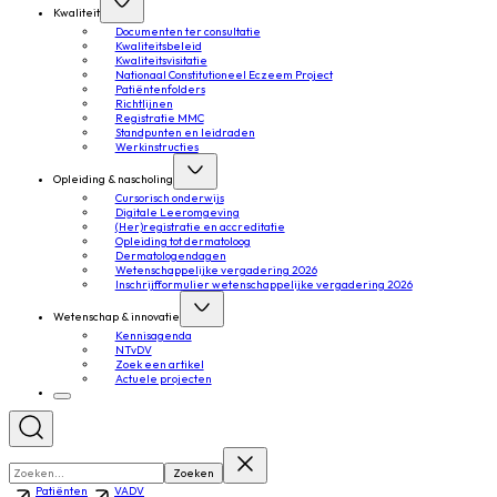
Kwaliteit
Documenten ter consultatie
Kwaliteitsbeleid
Kwaliteitsvisitatie
Nationaal Constitutioneel Eczeem Project
Patiëntenfolders
Richtlijnen
Registratie MMC
Standpunten en leidraden
Werkinstructies
Opleiding & nascholing
Cursorisch onderwijs
Digitale Leeromgeving
(Her)registratie en accreditatie
Opleiding tot dermatoloog
Dermatologendagen
Wetenschappelijke vergadering 2026
Inschrijfformulier wetenschappelijke vergadering 2026
Wetenschap & innovatie
Kennisagenda
NTvDV
Zoek een artikel
Actuele projecten
Zoeken
Patiënten
VADV