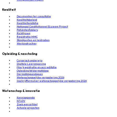
Kwaliteit
Documenten ter consultatie
Kwaliteitsbeleid
Kwaliteitsvisitatie
Nationaal Constitutioneel Eczeem Project
Patiëntenfolders
Richtlijnen
Registratie MMC
Standpunten en leidraden
Werkinstructies
Opleiding & nascholing
Cursorisch onderwijs
Digitale Leeromgeving
(Her)registratie en accreditatie
Opleiding tot dermatoloog
Dermatologendagen
Wetenschappelijke vergadering 2026
Inschrijfformulier wetenschappelijke vergadering 2026
Wetenschap & innovatie
Kennisagenda
NTvDV
Zoek een artikel
Actuele projecten