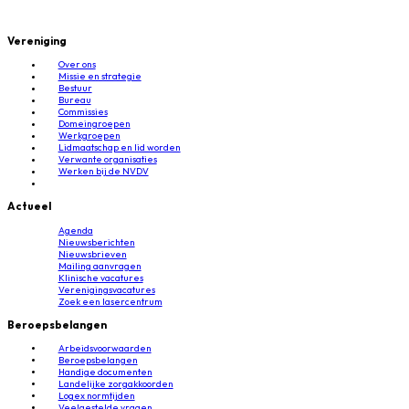
Vereniging
Over ons
Missie en strategie
Bestuur
Bureau
Commissies
Domeingroepen
Werkgroepen
Lidmaatschap en lid worden
Verwante organisaties
Werken bij de NVDV
Actueel
Agenda
Nieuwsberichten
Nieuwsbrieven
Mailing aanvragen
Klinische vacatures
Verenigingsvacatures
Zoek een lasercentrum
Beroepsbelangen
Arbeidsvoorwaarden
Beroepsbelangen
Handige documenten
Landelijke zorgakkoorden
Logex normtijden
Veelgestelde vragen