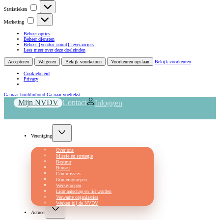
Statistieken
Statistieken
Marketing
Marketing
Beheer opties
Beheer diensten
Beheer {vendor_count} leveranciers
Lees meer over deze doeleinden
Accepteren
Weigeren
Bekijk voorkeuren
Voorkeuren opslaan
Bekijk voorkeuren
Cookiebeleid
Privacy
Ga naar hoofdinhoud
Ga naar voettekst
Mijn NVDV
Contact
Inloggen
Vereniging
Over ons
Missie en strategie
Bestuur
Bureau
Commissies
Domeingroepen
Werkgroepen
Lidmaatschap en lid worden
Verwante organisaties
Werken bij de NVDV
Actueel