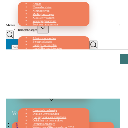
Agenda
Nieuwsberichten
Nieuwsbrieven
Mailing aanvragen
Klinische vacatures
Verenigingsvacatures
Zoek een lasercentrum
Menu
Beroepsbelangen
Arbeidsvoorwaarden
Zoeken
Beroepsbelangen
Handige documenten
Landelijke zorgakkoorden
Zoeken
Logex normtijden
Veelgestelde vragen
Kwaliteit
Documenten ter consultatie
Kwaliteitsbeleid
Kwaliteitsvisitatie
Nationaal Constitutioneel Eczeem Project
Patiëntenfolders
Richtlijnen
Registratie MMC
Standpunten en leidraden
Werkinstructies
Opleiding & nascholing
Cursorisch onderwijs
Vereniging
Digitale Leeromgeving
(Her)registratie en accreditatie
Opleiding tot dermatoloog
Over ons
Dermatologendagen
Missie en strategie
Wetenschappelijke vergadering 2026