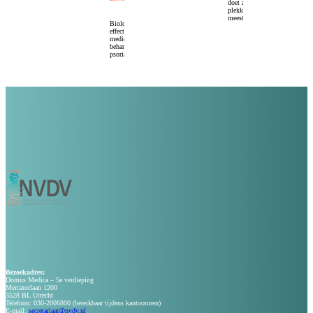
doet ze dat ook op de
plekken waar het er het
meest toe doet?
Biologics zijn
effectieve maar kostbare
medicijnen voor de
behandeling van
psoriasis.
Bezoekadres:
Domus Medica – 5e verdieping
Mercatorlaan 1200
3528 BL Utrecht
Telefoon: 030-2006800 (bereikbaar tijdens kantooruren)
E-mail:
secretariaat@nvdv.nl