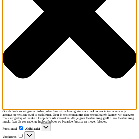
Om de beste ervaringen te bieden, gebruiken wij technologieën zoals cookies om informatie over je
apparaat op te slaan en/of te raadplegen. Door in te stemmen met deze technologieën kunnen wij gegevens
zoals surfgedrag of unieke ID's op deze site verwerken. Als je geen toestemming geeft of uw toestemming
intrekt, kan dit een nadelige invloed hebben op bepaalde functies en mogelijkheden.
Functioneel
Functioneel
Altijd actief
Voorkeuren
Voorkeuren