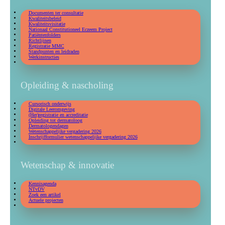
Documenten ter consultatie
Kwaliteitsbeleid
Kwaliteitsvisitatie
Nationaal Constitutioneel Eczeem Project
Patiëntenfolders
Richtlijnen
Registratie MMC
Standpunten en leidraden
Werkinstructies
Opleiding & nascholing
Cursorisch onderwijs
Digitale Leeromgeving
(Her)registratie en accreditatie
Opleiding tot dermatoloog
Dermatologendagen
Wetenschappelijke vergadering 2026
Inschrijfformulier wetenschappelijke vergadering 2026
Wetenschap & innovatie
Kennisagenda
NTvDV
Zoek een artikel
Actuele projecten