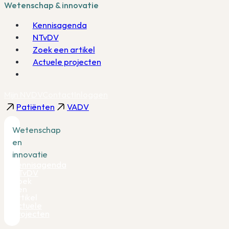
Wetenschap & innovatie
Kennisagenda
NTvDV
Zoek een artikel
Actuele projecten
Mijn NVDV
Contact
Inloggen
Patiënten
VADV
Wetenschap
en
innovatie
Kennisagenda
NTvDV
Zoek
een
artikel
Actuele
projecten