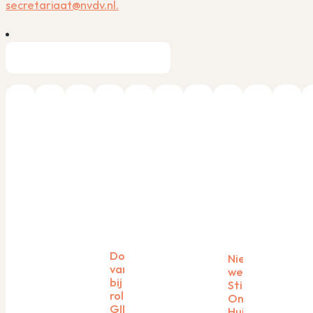
secretariaat@nvdv.nl.
Dosisreductie
Nieuwe
van biologics
werkwijze
bij psoriasis: de
Stichting Fonds
rol van het
Onderzoek
GIDS-
Huidziekten: