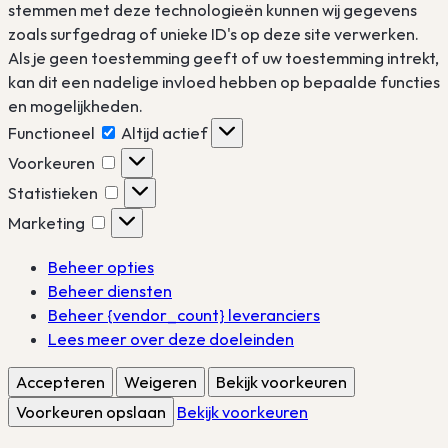
stemmen met deze technologieën kunnen wij gegevens
zoals surfgedrag of unieke ID's op deze site verwerken.
Als je geen toestemming geeft of uw toestemming intrekt,
kan dit een nadelige invloed hebben op bepaalde functies
en mogelijkheden.
Functioneel
Functioneel
Altijd actief
Voorkeuren
Voorkeuren
Statistieken
Statistieken
Marketing
Marketing
Beheer opties
Beheer diensten
Beheer {vendor_count} leveranciers
Lees meer over deze doeleinden
Accepteren
Weigeren
Bekijk voorkeuren
Voorkeuren opslaan
Bekijk voorkeuren