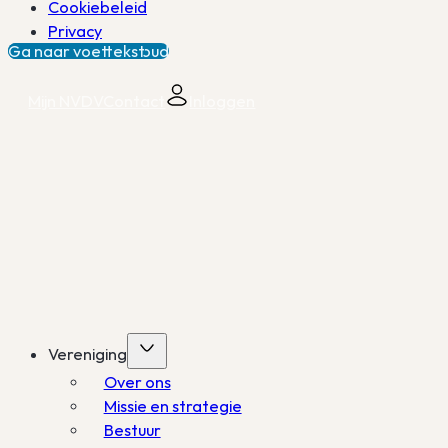
Cookiebeleid
Privacy
Ga naar hoofdinhoud
Ga naar voettekst
Mijn NVDV
Contact
Inloggen
Vereniging
Over ons
Missie en strategie
Bestuur