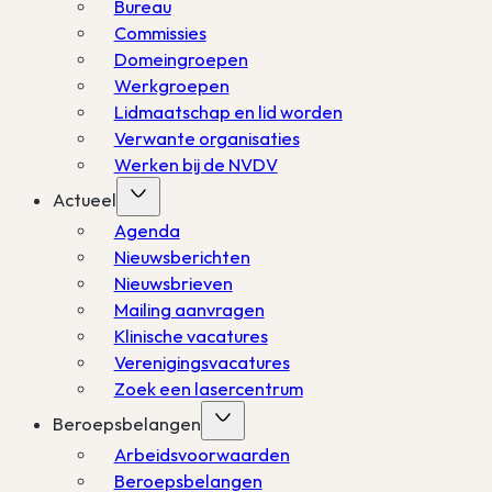
Bureau
Commissies
Domeingroepen
Werkgroepen
Lidmaatschap en lid worden
Verwante organisaties
Werken bij de NVDV
Actueel
Agenda
Nieuwsberichten
Nieuwsbrieven
Mailing aanvragen
Klinische vacatures
Verenigingsvacatures
Zoek een lasercentrum
Beroepsbelangen
Arbeidsvoorwaarden
Beroepsbelangen