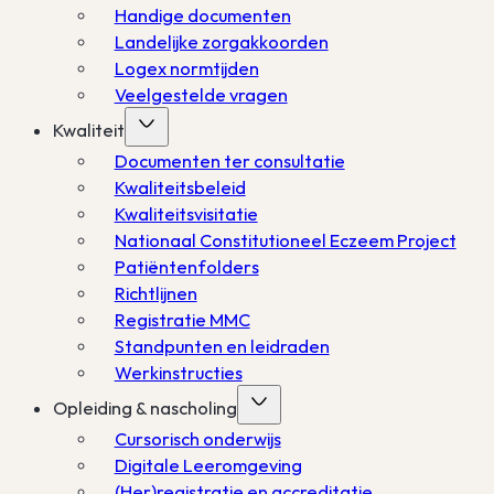
Handige documenten
Landelijke zorgakkoorden
Logex normtijden
Veelgestelde vragen
Kwaliteit
Documenten ter consultatie
Kwaliteitsbeleid
Kwaliteitsvisitatie
Nationaal Constitutioneel Eczeem Project
Patiëntenfolders
Richtlijnen
Registratie MMC
Standpunten en leidraden
Werkinstructies
Opleiding & nascholing
Cursorisch onderwijs
Digitale Leeromgeving
(Her)registratie en accreditatie