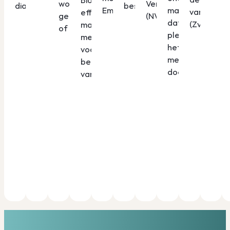
Venereologie
worden
diagnoses per jaar.
beschreven.
Emtricitabine/tenofoviralaf.
maar doet ze
van Crohn
effectieve
(NVDV).
geblokkeerd
dat ook op de
(ZvC).
maar kostbare
of geblurd.
plekken waar
medicijnen
het er het
voor de
meest toe
behandeling
doet?
van psoriasis.