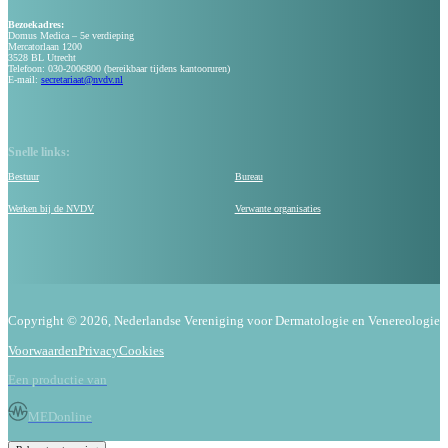
Bezoekadres:
Domus Medica – 5e verdieping
Mercatorlaan 1200
3528 BL Utrecht
Telefoon: 030-2006800 (bereikbaar tijdens kantooruren)
E-mail:
secretariaat@nvdv.nl
Snelle links:
Bestuur
Bureau
Werken bij de NVDV
Verwante organisaties
Copyright © 2026, Nederlandse Vereniging voor Dermatologie en Venereologie
Voorwaarden
Privacy
Cookies
Een productie van
MEDonline