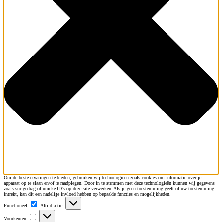
Om de beste ervaringen te bieden, gebruiken wij technologieën zoals cookies om informatie over je
apparaat op te slaan en/of te raadplegen. Door in te stemmen met deze technologieën kunnen wij gegevens
zoals surfgedrag of unieke ID's op deze site verwerken. Als je geen toestemming geeft of uw toestemming
intrekt, kan dit een nadelige invloed hebben op bepaalde functies en mogelijkheden.
Functioneel
Functioneel
Altijd actief
Voorkeuren
Voorkeuren