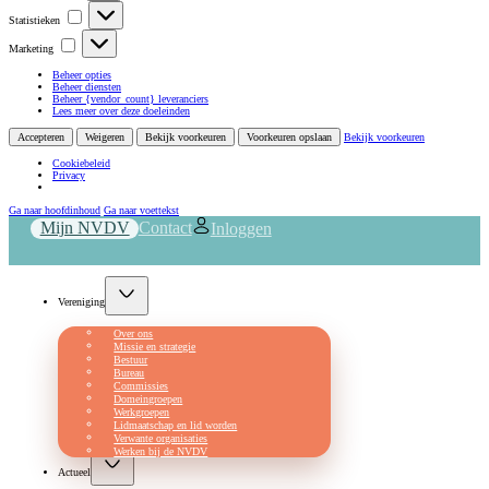
Statistieken
Statistieken
Marketing
Marketing
Beheer opties
Beheer diensten
Beheer {vendor_count} leveranciers
Lees meer over deze doeleinden
Accepteren
Weigeren
Bekijk voorkeuren
Voorkeuren opslaan
Bekijk voorkeuren
Cookiebeleid
Privacy
Ga naar hoofdinhoud
Ga naar voettekst
Mijn NVDV
Contact
Inloggen
Vereniging
Over ons
Missie en strategie
Bestuur
Bureau
Commissies
Domeingroepen
Werkgroepen
Lidmaatschap en lid worden
Verwante organisaties
Werken bij de NVDV
Actueel