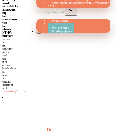
Inschrijfformulier wetenschappelijke vergadering
wordt
2026
maandelijks
aangevuld
Wetenschap & innovatie
bij
het
verschijnen
Kennisagenda
van
NTvDV
het
Zoek een artikel
nieuwe
Actuele projecten
NTvDV-
nummer.
Indien
je
een
specifiek
artikel
zoekt
dat
niet
online
beschikbaar
is,
kan
je
contact
opnemen
met
secretariaat@nvdv.nl.
Dosisreductie