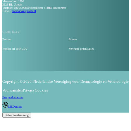
Mercatorlaan 1200
3528 BL Utrecht
Telefoon: 030-2006800 (bereikbaar tijdens kantooruren)
E-mail:
secretariaat@nvdv.nl
Snelle links:
Bestuur
Bureau
Werken bij de NVDV
Verwante organisaties
Copyright © 2026, Nederlandse Vereniging voor Dermatologie en Venereologie
Voorwaarden
Privacy
Cookies
Een productie van
MEDonline
Beheer toestemming