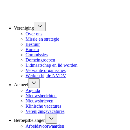
Vereniging
Over ons
Missie en strategie
Bestuur
Bureau
Commissies
Domeingroepen
Lidmaatschap en lid worden
Verwante organisaties
Werken bij de NVDV
Actueel
Agenda
Nieuwsberichten
Nieuwsbrieven
Klinische vacatures
Verenigingsvacatures
Beroepsbelangen
Arbeidsvoorwaarden