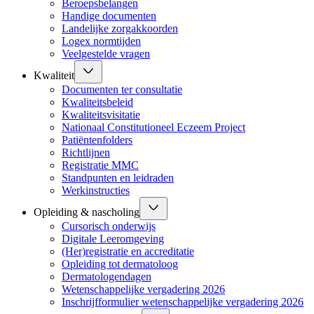
Beroepsbelangen
Handige documenten
Landelijke zorgakkoorden
Logex normtijden
Veelgestelde vragen
Kwaliteit
Documenten ter consultatie
Kwaliteitsbeleid
Kwaliteitsvisitatie
Nationaal Constitutioneel Eczeem Project
Patiëntenfolders
Richtlijnen
Registratie MMC
Standpunten en leidraden
Werkinstructies
Opleiding & nascholing
Cursorisch onderwijs
Digitale Leeromgeving
(Her)registratie en accreditatie
Opleiding tot dermatoloog
Dermatologendagen
Wetenschappelijke vergadering 2026
Inschrijfformulier wetenschappelijke vergadering 2026