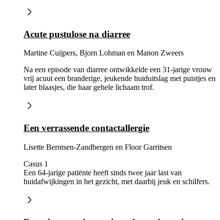
Acute pustulose na diarree
Martine Cuijpers, Bjorn Lohman en Manon Zweers
Na een episode van diarree ontwikkelde een 31-jarige vrouw
vrij acuut een branderige, jeukende huiduitslag met puistjes en
later blaasjes, die haar gehele lichaam trof.
Een verrassende contactallergie
Lisette Berntsen-Zandbergen en Floor Garritsen
Casus 1
Een 64-jarige patiënte heeft sinds twee jaar last van
huidafwijkingen in het gezicht, met daarbij jeuk en schilfers.