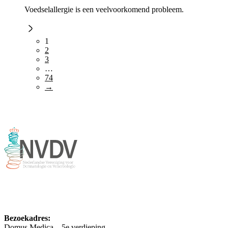
Voedselallergie is een veelvoorkomend probleem.
1
2
3
…
74
→
Bezoekadres:
Domus Medica – 5e verdieping