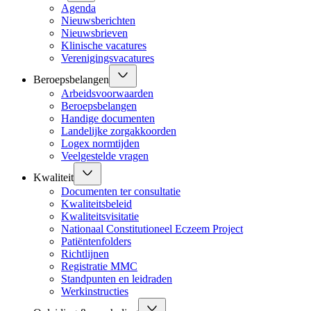
Agenda
Nieuwsberichten
Nieuwsbrieven
Klinische vacatures
Verenigingsvacatures
Beroepsbelangen
Arbeidsvoorwaarden
Beroepsbelangen
Handige documenten
Landelijke zorgakkoorden
Logex normtijden
Veelgestelde vragen
Kwaliteit
Documenten ter consultatie
Kwaliteitsbeleid
Kwaliteitsvisitatie
Nationaal Constitutioneel Eczeem Project
Patiëntenfolders
Richtlijnen
Registratie MMC
Standpunten en leidraden
Werkinstructies