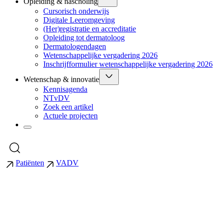
Opleiding & nascholing
Cursorisch onderwijs
Digitale Leeromgeving
(Her)registratie en accreditatie
Opleiding tot dermatoloog
Dermatologendagen
Wetenschappelijke vergadering 2026
Inschrijfformulier wetenschappelijke vergadering 2026
Wetenschap & innovatie
Kennisagenda
NTvDV
Zoek een artikel
Actuele projecten
Patiënten
VADV