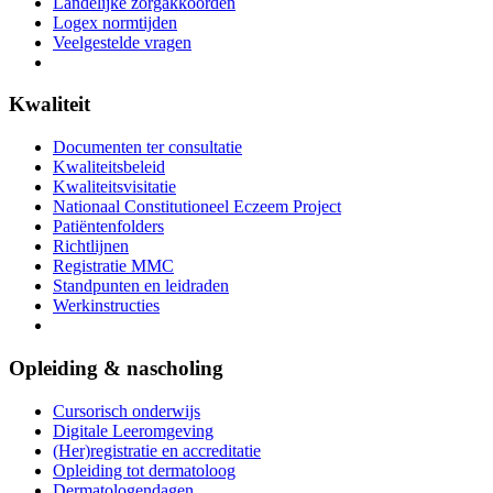
Landelijke zorgakkoorden
Logex normtijden
Veelgestelde vragen
Kwaliteit
Documenten ter consultatie
Kwaliteitsbeleid
Kwaliteitsvisitatie
Nationaal Constitutioneel Eczeem Project
Patiëntenfolders
Richtlijnen
Registratie MMC
Standpunten en leidraden
Werkinstructies
Opleiding & nascholing
Cursorisch onderwijs
Digitale Leeromgeving
(Her)registratie en accreditatie
Opleiding tot dermatoloog
Dermatologendagen