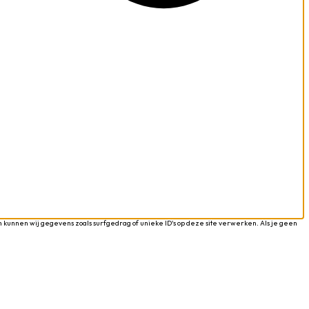
 kunnen wij gegevens zoals surfgedrag of unieke ID's op deze site verwerken. Als je geen