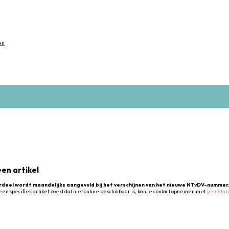
en
en artikel
rdeel wordt maandelijks aangevuld bij het verschijnen van het nieuwe NTvDV-nummer
een specifiek artikel zoekt dat niet online beschikbaar is, kan je contact opnemen met
secretar