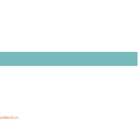
.
iaat@nvdv.nl.