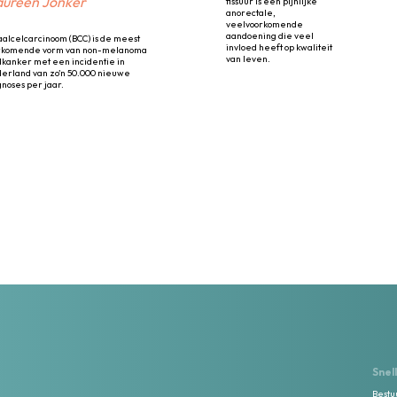
ureen Jonker
fissuur is een pijnlijke
anorectale,
veelvoorkomende
aandoening die veel
aalcelcarcinoom (BCC) is de meest
invloed heeft op kwaliteit
rkomende vorm van non-melanoma
van leven.
dkanker met een incidentie in
erland van zo’n 50.000 nieuwe
gnoses per jaar.
Snell
Bestu