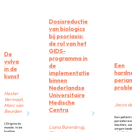
Dosisreductie
van biologics
bij psoriasis:
de rol van het
GIDS-
De
programma in
vulva
Een
de
in de
hardn
implementatie
kunst
perian
binnen
probl
Nederlandse
Hester
Universitaire
Vermaat,
Medische
Jacco d
Marc van
Centra
Beurden
Een patiënt 
persisteren
L’Origine du
klachten, wa
Liana Barenbrug,
monde: In de
zorgen best
huidige