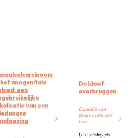
asaalcelcarcinoom
n het anogenitale
De kloof
ebied: een
overbruggen
ngebruikelijke
kalisatie van een
Daniëlle van
lledaagse
Reijn, Lotte van
andoening
Lee
Een chronische anale