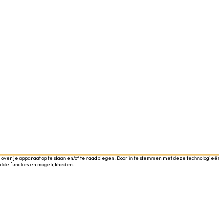
 over je apparaat op te slaan en/of te raadplegen. Door in te stemmen met deze technologieën
alde functies en mogelijkheden.