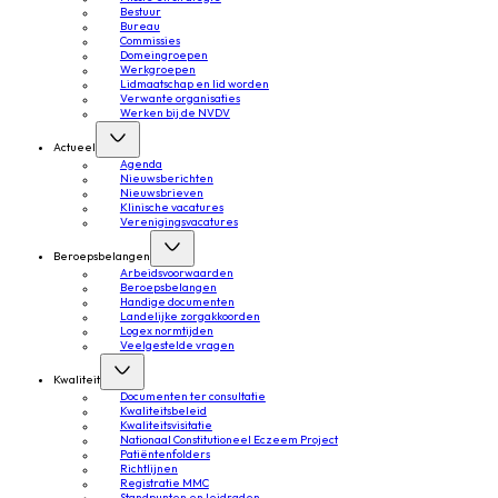
Bestuur
Bureau
Commissies
Domeingroepen
Werkgroepen
Lidmaatschap en lid worden
Verwante organisaties
Werken bij de NVDV
Actueel
Agenda
Nieuwsberichten
Nieuwsbrieven
Klinische vacatures
Verenigingsvacatures
Beroepsbelangen
Arbeidsvoorwaarden
Beroepsbelangen
Handige documenten
Landelijke zorgakkoorden
Logex normtijden
Veelgestelde vragen
Kwaliteit
Documenten ter consultatie
Kwaliteitsbeleid
Kwaliteitsvisitatie
Nationaal Constitutioneel Eczeem Project
Patiëntenfolders
Richtlijnen
Registratie MMC