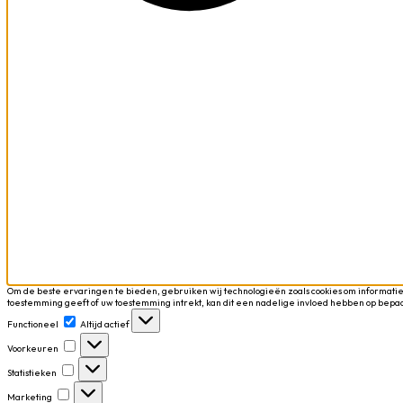
Om de beste ervaringen te bieden, gebruiken wij technologieën zoals cookies om informatie
toestemming geeft of uw toestemming intrekt, kan dit een nadelige invloed hebben op bepa
Functioneel
Functioneel
Altijd actief
Voorkeuren
Voorkeuren
Statistieken
Statistieken
Marketing
Marketing