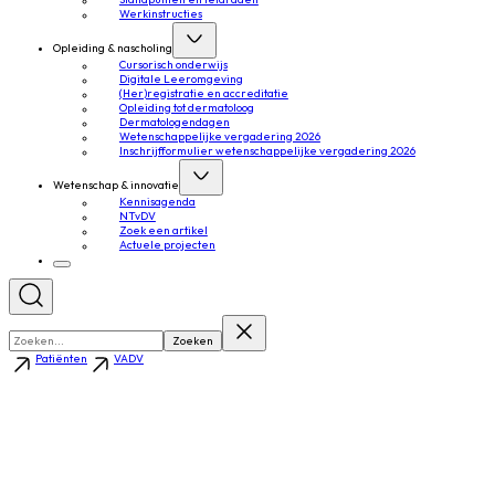
Standpunten en leidraden
Werkinstructies
Opleiding & nascholing
Cursorisch onderwijs
Digitale Leeromgeving
(Her)registratie en accreditatie
Opleiding tot dermatoloog
Dermatologendagen
Wetenschappelijke vergadering 2026
Inschrijfformulier wetenschappelijke vergadering 2026
Wetenschap & innovatie
Kennisagenda
NTvDV
Zoek een artikel
Actuele projecten
Zoeken
Patiënten
VADV