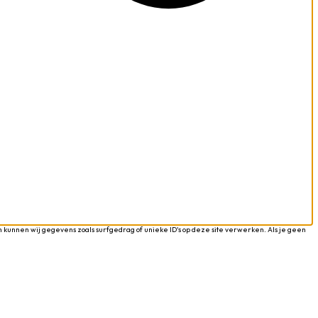
 kunnen wij gegevens zoals surfgedrag of unieke ID's op deze site verwerken. Als je geen