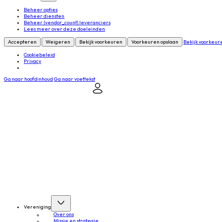
Beheer opties
Beheer diensten
Beheer {vendor_count} leveranciers
Lees meer over deze doeleinden
Accepteren
Weigeren
Bekijk voorkeuren
Voorkeuren opslaan
Bekijk voorkeur
Cookiebeleid
Privacy
Ga naar hoofdinhoud
Ga naar voettekst
Mijn NVDV
Contact
Inloggen
Vereniging
Over ons
Missie en strategie