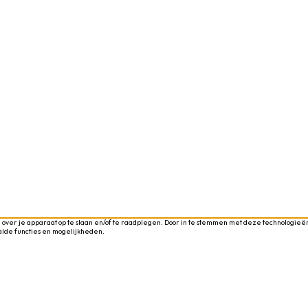
 over je apparaat op te slaan en/of te raadplegen. Door in te stemmen met deze technologieën
alde functies en mogelijkheden.