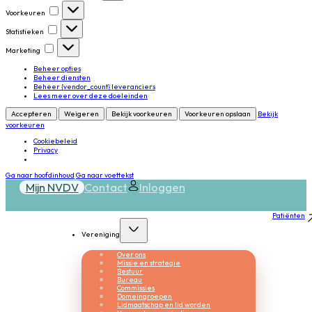
Voorkeuren
Voorkeuren
Statistieken
Statistieken
Marketing
Marketing
Beheer opties
Beheer diensten
Beheer {vendor_count} leveranciers
Lees meer over deze doeleinden
Accepteren
Weigeren
Bekijk voorkeuren
Voorkeuren opslaan
Bekijk
voorkeuren
Cookiebeleid
Privacy
Ga naar hoofdinhoud
Ga naar voettekst
Mijn NVDV
Contact
Inloggen
Patiënten
Vereniging
Over ons
Missie en strategie
Bestuur
Bureau
Commissies
Domeingroepen
Lidmaatschap en lid worden