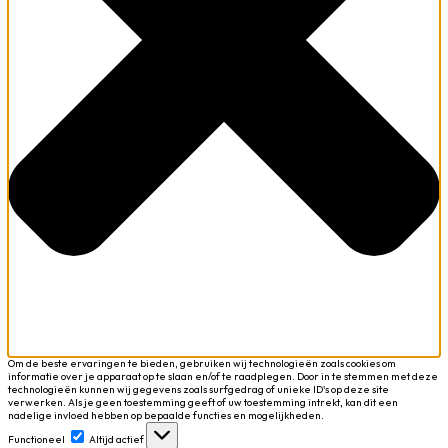
Om de beste ervaringen te bieden, gebruiken wij technologieën zoals cookies om
informatie over je apparaat op te slaan en/of te raadplegen. Door in te stemmen met deze
technologieën kunnen wij gegevens zoals surfgedrag of unieke ID's op deze site
verwerken. Als je geen toestemming geeft of uw toestemming intrekt, kan dit een
nadelige invloed hebben op bepaalde functies en mogelijkheden.
Functioneel
Functioneel
Altijd actief