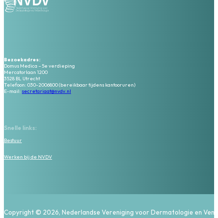
Bezoekadres:
Domus Medica – 5e verdieping
Mercatorlaan 1200
3528 BL Utrecht
Telefoon: 030-2006800 (bereikbaar tijdens kantooruren)
E-mail:
secretariaat@nvdv.nl
Snelle links:
Bestuur
Werken bij de NVDV
Copyright © 2026, Nederlandse Vereniging voor Dermatologie en Vene