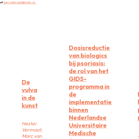
met
secretariaat@nvdv.nl.
Dosisreductie
van biologics
bij psoriasis:
de rol van het
GIDS-
De
programma in
vulva
de
in de
implementatie
kunst
binnen
Nederlandse
Hester
Universitaire
Vermaat,
Medische
Marc van