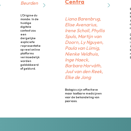
Centra
Beurden
L’Origine du
Liana Barenbrug,
monde: In de
huidige
Elise Avenarius,
digitale
Irene Scholl, Phyllis
context zou
een
Spuls, Martijn van
dergelijke
Doorn, Ly Nguyen,
expliciete
representatie
Paula van Lümig,
op veel online
Nienke Veldhuis,
platforms
vermoedelijk
Inge Haeck,
worden
Barbara Horváth,
geblokkeerd
of geblurd.
Juul van den Reek,
Elke de Jong
Biologics zijn effectieve
maar kostbare medicijnen
voor de behandeling van
psoriasis.