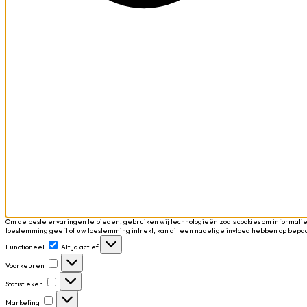
Om de beste ervaringen te bieden, gebruiken wij technologieën zoals cookies om informatie
toestemming geeft of uw toestemming intrekt, kan dit een nadelige invloed hebben op bepa
Functioneel
Functioneel
Altijd actief
Voorkeuren
Voorkeuren
Statistieken
Statistieken
Marketing
Marketing