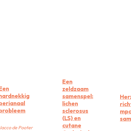
Een
Een
zeldzaam
hardnekkig
samenspel:
Her
perianaal
lichen
rich
probleem
sclerosus
mpo
(LS) en
sam
cutane
Jacco de Pooter