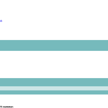
en
vDV-nummer.