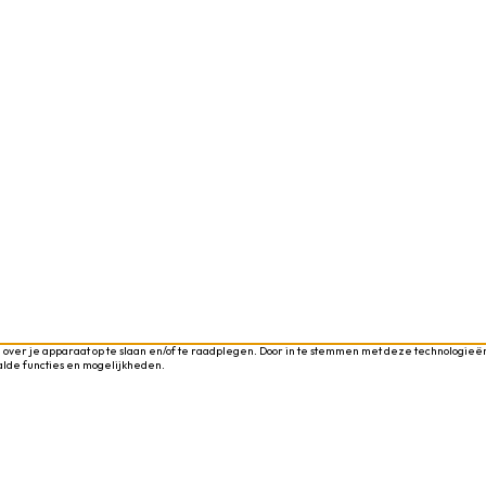
 over je apparaat op te slaan en/of te raadplegen. Door in te stemmen met deze technologieën
alde functies en mogelijkheden.