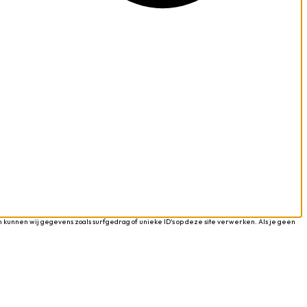
 kunnen wij gegevens zoals surfgedrag of unieke ID's op deze site verwerken. Als je geen