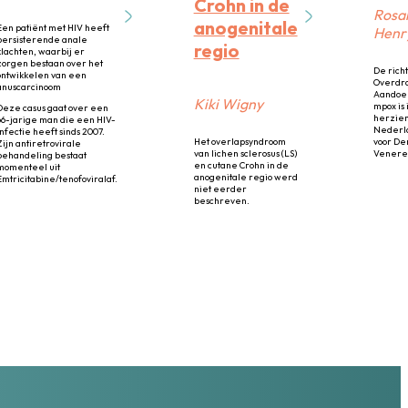
Crohn in de
Rosal
anogenitale
Een patiënt met HIV heeft
Henry
persisterende anale
regio
klachten, waarbij er
zorgen bestaan over het
De richt
ontwikkelen van een
Overdr
anuscarcinoom
Aandoe
Kiki Wigny
mpox is
Deze casus gaat over een
herzien
66-jarige man die een HIV-
Nederl
infectie heeft sinds 2007.
Het overlapsyndroom
voor De
Zijn antiretrovirale
van lichen sclerosus (LS)
Venereo
behandeling bestaat
en cutane Crohn in de
momenteel uit
anogenitale regio werd
Emtricitabine/tenofoviralaf.
niet eerder
beschreven.