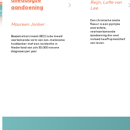
Reijn, Lotte van
agenda
aandoening
Lee
n artikel
e projecten
Een chronische anale
Maureen Jonker
fissuur is een pijnlijke
anorectale,
veelvoorkomende
aandoening die veel
Basaalcelcarcinoom (BCC) is de meest
invloed heeft op kwaliteit
voorkomende vorm van non-melanoma
van leven.
huidkanker met een incidentie in
Nederland van zo’n 50.000 nieuwe
diagnoses per jaar.